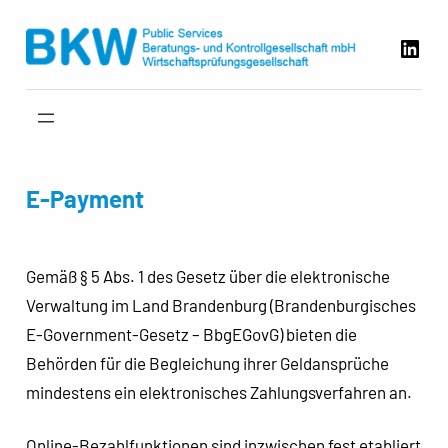
Zum
Link
Inhalt
springen
E-Payment
Gemäß § 5 Abs. 1 des Gesetz über die elektronische
Verwaltung im Land Brandenburg (Brandenburgisches
E-Government-Gesetz – BbgEGovG) bieten die
Behörden für die Begleichung ihrer Geldansprüche
mindestens ein elektronisches Zahlungsverfahren an.
Online-Bezahlfunktionen sind inzwischen fest etabliert