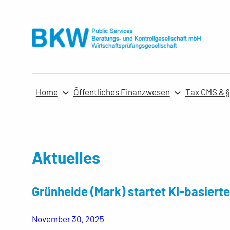
Zum
Inhalt
springen
Home
Öffentliches Finanzwesen
Tax CMS & §
Aktuelles
Grünheide (Mark) startet KI-basiert
November 30, 2025