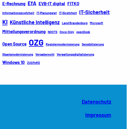
EfA
E-Rechnung
EVB-IT digital
FITKO
IT-Sicherheit
Informationssicehrheit
IT-Planungsrat
IT-Sicehrheit
KI
Künstliche Intelligenz
Land Brandenburg
Microsoft
Mitteilungsverordnung
NOOTS
Once-Only
openDesk
OZG
Open Source
Registermodernisierung
Sensibilisierung
Staatsmodernisierung
Vergaberecht
Verwaltungsdigitalisierung
Windows 10
ZUGFeRD
Datenschutz
Impressum