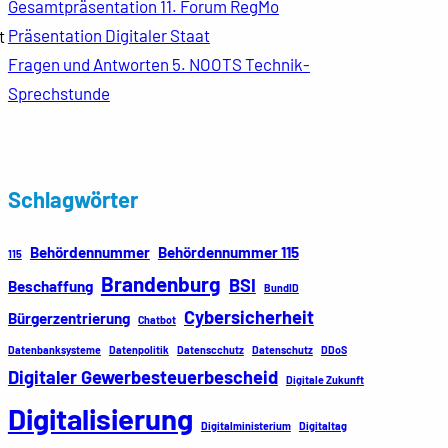
Gesamtpräsentation 11. Forum RegMo
Präsentation Digitaler Staat
t
Fragen und Antworten 5. NOOTS Technik-
Sprechstunde
Schlagwörter
Behördennummer
Behördennummer 115
115
Brandenburg
BSI
Beschaffung
BundID
Cybersicherheit
Bürgerzentrierung
Chatbot
Datenbanksysteme
Datenpolitik
Datenscchutz
Datenschutz
DDoS
Digitaler Gewerbesteuerbescheid
Digitale Zukunft
Digitalisierung
Digitalministerium
Digitaltag