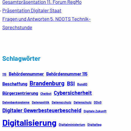
Gesamtpräsentation 11. Forum RegMo
Präsentation Digitaler Staat
-
Fragen und Antworten 5. NOOTS Technik-
Sprechstunde
Schlagwörter
Behördennummer
Behördennummer 115
115
Brandenburg
BSI
Beschaffung
BundID
Cybersicherheit
Bürgerzentrierung
Chatbot
Datenbanksysteme
Datenpolitik
Datenscchutz
Datenschutz
DDoS
Digitaler Gewerbesteuerbescheid
Digitale Zukunft
Digitalisierung
Digitalministerium
Digitaltag