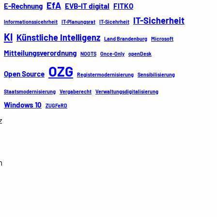
EfA
E-Rechnung
EVB-IT digital
FITKO
IT-Sicherheit
Informationssicehrheit
IT-Planungsrat
IT-Sicehrheit
KI
Künstliche Intelligenz
Land Brandenburg
Microsoft
Mitteilungsverordnung
NOOTS
Once-Only
openDesk
OZG
Open Source
Registermodernisierung
Sensibilisierung
Staatsmodernisierung
Vergaberecht
Verwaltungsdigitalisierung
Windows 10
ZUGFeRD
z
n