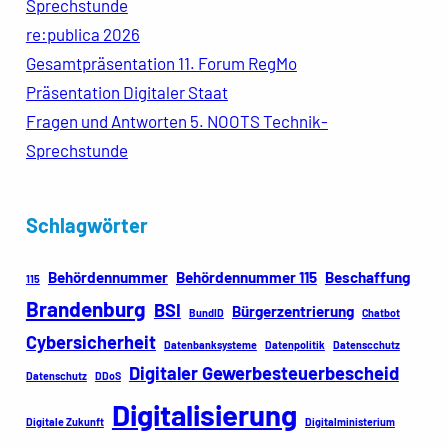
Sprechstunde
re:publica 2026
Gesamtpräsentation 11. Forum RegMo
Präsentation Digitaler Staat
Fragen und Antworten 5. NOOTS Technik-
Sprechstunde
Schlagwörter
Behördennummer
Behördennummer 115
Beschaffung
115
Brandenburg
BSI
Bürgerzentrierung
BundID
Chatbot
Cybersicherheit
Datenbanksysteme
Datenpolitik
Datenscchutz
Digitaler Gewerbesteuerbescheid
Datenschutz
DDoS
Digitalisierung
Digitale Zukunft
Digitalministerium