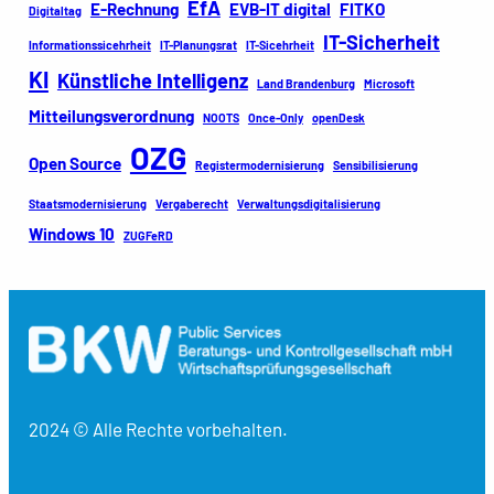
EfA
E-Rechnung
EVB-IT digital
FITKO
Digitaltag
IT-Sicherheit
Informationssicehrheit
IT-Planungsrat
IT-Sicehrheit
KI
Künstliche Intelligenz
Land Brandenburg
Microsoft
Mitteilungsverordnung
NOOTS
Once-Only
openDesk
OZG
Open Source
Registermodernisierung
Sensibilisierung
Staatsmodernisierung
Vergaberecht
Verwaltungsdigitalisierung
Windows 10
ZUGFeRD
2024 © Alle Rechte vorbehalten.