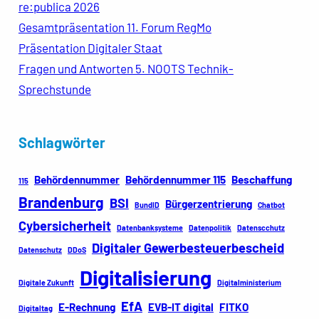
re:publica 2026
Gesamtpräsentation 11. Forum RegMo
Präsentation Digitaler Staat
Fragen und Antworten 5. NOOTS Technik-
Sprechstunde
Schlagwörter
Behördennummer
Behördennummer 115
Beschaffung
115
Brandenburg
BSI
Bürgerzentrierung
BundID
Chatbot
Cybersicherheit
Datenbanksysteme
Datenpolitik
Datenscchutz
Digitaler Gewerbesteuerbescheid
Datenschutz
DDoS
Digitalisierung
Digitale Zukunft
Digitalministerium
EfA
E-Rechnung
EVB-IT digital
FITKO
Digitaltag