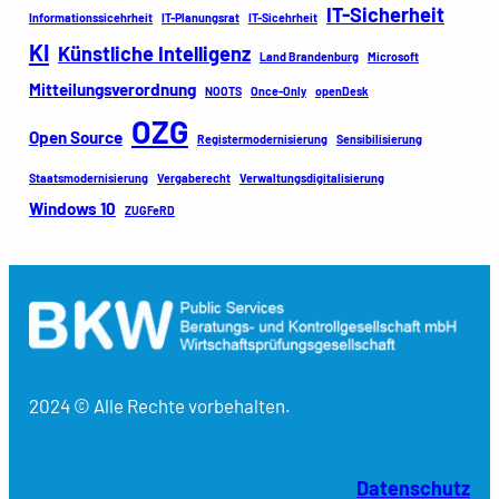
IT-Sicherheit
Informationssicehrheit
IT-Planungsrat
IT-Sicehrheit
KI
Künstliche Intelligenz
Land Brandenburg
Microsoft
Mitteilungsverordnung
NOOTS
Once-Only
openDesk
OZG
Open Source
Registermodernisierung
Sensibilisierung
Staatsmodernisierung
Vergaberecht
Verwaltungsdigitalisierung
Windows 10
ZUGFeRD
2024 © Alle Rechte vorbehalten.
Datenschutz