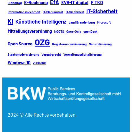
EfA
E-Rechnung
EVB-IT digital
FITKO
Digitaltag
IT-Sicherheit
Informationssicehrheit
IT-Planungsrat
IT-Sicehrheit
KI
Künstliche Intelligenz
Land Brandenburg
Microsoft
Mitteilungsverordnung
NOOTS
Once-Only
openDesk
OZG
Open Source
Registermodernisierung
Sensibilisierung
Staatsmodernisierung
Vergaberecht
Verwaltungsdigitalisierung
Windows 10
ZUGFeRD
2024 © Alle Rechte vorbehalten.