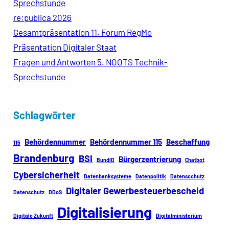
Sprechstunde
re:publica 2026
Gesamtpräsentation 11. Forum RegMo
Präsentation Digitaler Staat
Fragen und Antworten 5. NOOTS Technik-
Sprechstunde
Schlagwörter
Behördennummer
Behördennummer 115
Beschaffung
115
Brandenburg
BSI
Bürgerzentrierung
BundID
Chatbot
Cybersicherheit
Datenbanksysteme
Datenpolitik
Datenscchutz
Digitaler Gewerbesteuerbescheid
Datenschutz
DDoS
Digitalisierung
Digitale Zukunft
Digitalministerium